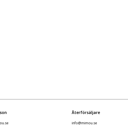
favoritlistan
favoritlistan
rson
Återförsäljare
u.se
info@mimou.se