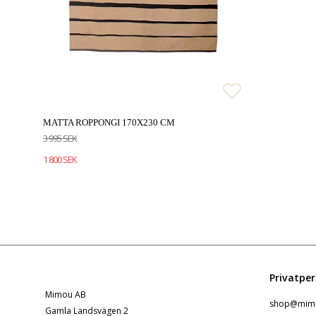
Lägg till i 
Lägg till i 
MATTA ROPPONGI 170X230 CM
3 995 SEK
1 800 SEK
Privatpe
Mimou AB
shop@mimo
Gamla Landsvägen 2