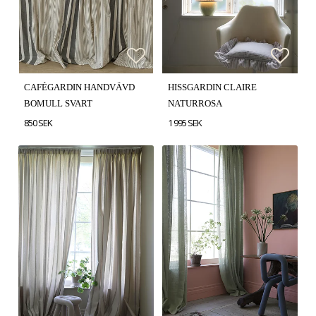
Lägg till i favoritlistan
Lägg t
Lägg t
CAFÉGARDIN HANDVÄVD
HISSGARDIN CLAIRE
BOMULL SVART
NATURROSA
850 SEK
1 995 SEK