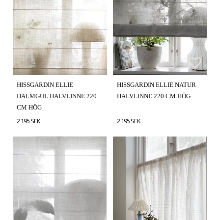
Lägg till i favoritlistan
Lägg till i favoritlistan
Lägg t
Lägg t
HISSGARDIN ELLIE
HISSGARDIN ELLIE NATUR
HALMGUL HALVLINNE 220
HALVLINNE 220 CM HÖG
CM HÖG
2 195 SEK
2 195 SEK