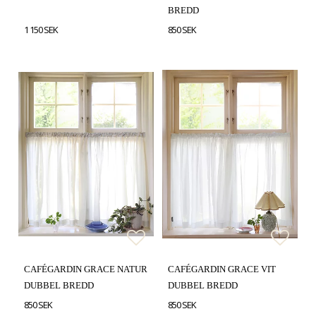
BREDD
1 150 SEK
850 SEK
Lägg till i favoritlistan
Lägg t
CAFÉGARDIN GRACE NATUR
CAFÉGARDIN GRACE VIT
DUBBEL BREDD
DUBBEL BREDD
850 SEK
850 SEK