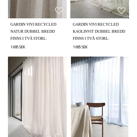
Lägg till i favoritlistan
Lägg till i favoritlistan
Lägg t
Lägg t
GARDIN VIVI RECYCLED
GARDIN VIVI RECYCLED
NATUR DUBBEL BREDD
KAOLINVIT DUBBEL BREDD
FINNS I TVÅ STORL:
FINNS I TVÅ STORL:
1 695 SEK
1 695 SEK