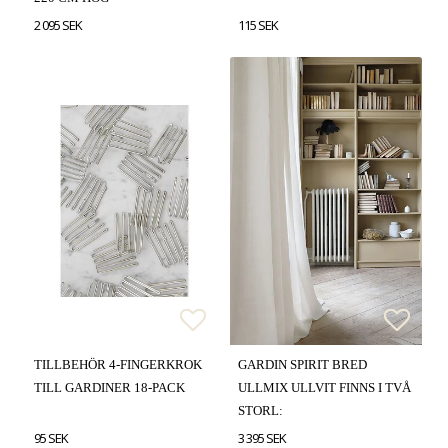
2 095 SEK
115 SEK
Lägg till i favoritlistan
Lägg till i favoritlistan
Lägg t
Lägg t
TILLBEHÖR 4-FINGERKROK
GARDIN SPIRIT BRED
TILL GARDINER 18-PACK
ULLMIX ULLVIT FINNS I TVÅ
STORL:
95 SEK
3 395 SEK