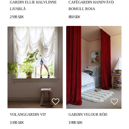
GARDIN ELLIE HALVLINNE
CAFÉGARDIN HANDVÄVD
LJUSBLÅ
BOMULL ROSA
2 595 SEK
850 SEK
Lägg till i favoritlistan
Lägg till i favoritlistan
Lägg t
Lägg t
VOLANGGARDIN VIT
GARDIN VELOUR RÖD
3 395 SEK
3 995 SEK