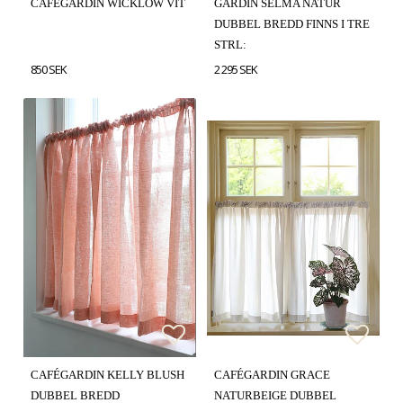
CAFÉGARDIN WICKLOW VIT
GARDIN SELMA NATUR
DUBBEL BREDD FINNS I TRE
STRL:
850 SEK
2 295 SEK
Lägg till i favoritlistan
Lägg till i favoritlistan
Lägg t
Lägg t
CAFÉGARDIN KELLY BLUSH
CAFÉGARDIN GRACE
DUBBEL BREDD
NATURBEIGE DUBBEL