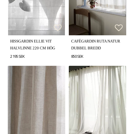
Lägg till i favoritlistan
Lägg till i favoritlistan
Lägg t
Lägg t
HISSGARDIN ELLIE VIT
CAFÉGARDIN RUTA NATUR
HALVLINNE 220 CM HÖG
DUBBEL BREDD
2 195 SEK
850 SEK