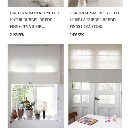
Lägg till i favoritlistan
Lägg till i favoritlistan
Lägg t
Lägg t
GARDIN MIMMI RECYCLED
GARDIN MIMMI RECYCLED
NATUR DUBBEL BREDD
LJUSBLÅ DUBBEL BREDD
FINNS I TVÅ STORL:
FINNS I TVÅ STORL:
2 495 SEK
2 495 SEK
Lägg till i favoritlistan
Lägg till i favoritlistan
Lägg t
Lägg t