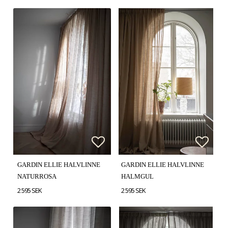
Lägg till i favoritlistan
Lägg till i favoritlistan
Lägg t
Lägg t
GARDIN ELLIE HALVLINNE
GARDIN ELLIE HALVLINNE
NATURROSA
HALMGUL
2 595 SEK
2 595 SEK