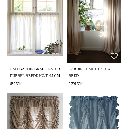
Lägg till i favoritlistan
Lägg t
Lägg t
CAFÉGARDIN GRACE NATUR
GARDIN CLAIRE EXTRA
DUBBEL BREDD HÖJD 65 CM
BRED
650 SEK
2 795 SEK