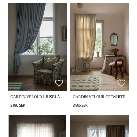
Lägg till i favoritlistan
Lägg till i favoritlistan
Lägg t
GARDIN VELOUR LJUSBLÅ
GARDIN VELOUR OFFWHITE
3 995 SEK
3 995 SEK