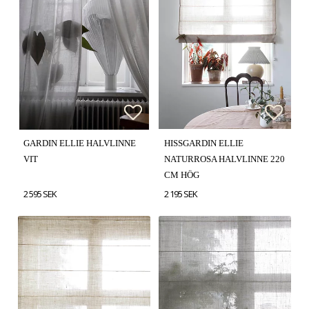
Lägg till i favoritlistan
Lägg till i favoritlistan
Lägg t
Lägg t
GARDIN ELLIE HALVLINNE
HISSGARDIN ELLIE
VIT
NATURROSA HALVLINNE 220
CM HÖG
2 595 SEK
2 195 SEK