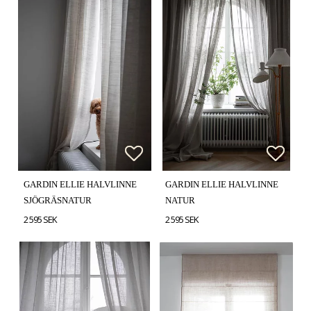
Lägg till i favoritlistan
Lägg till i favoritlistan
Lägg t
Lägg t
GARDIN ELLIE HALVLINNE
GARDIN ELLIE HALVLINNE
SJÖGRÄSNATUR
NATUR
2 595 SEK
2 595 SEK