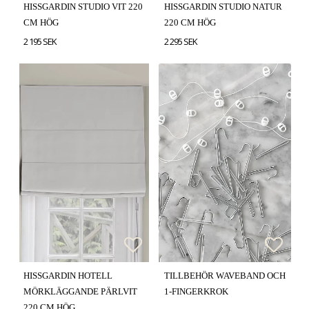
HISSGARDIN STUDIO VIT 220
HISSGARDIN STUDIO NATUR
CM HÖG
220 CM HÖG
2 195 SEK
2 295 SEK
Lägg till i favoritlistan
Lägg till i favoritlistan
Lägg t
Lägg t
HISSGARDIN HOTELL
TILLBEHÖR WAVEBAND OCH
MÖRKLÄGGANDE PÄRLVIT
1-FINGERKROK
220 CM HÖG