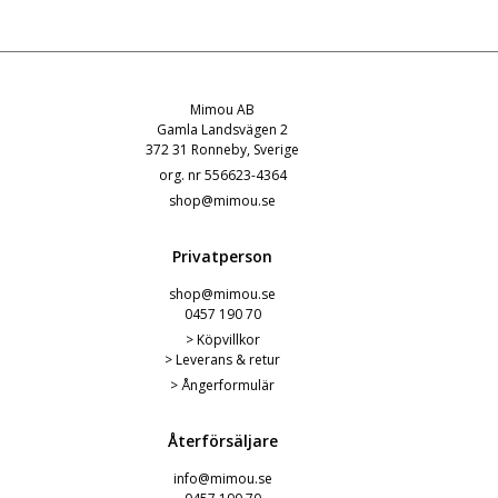
Mimou AB
Gamla Landsvägen 2
372 31 Ronneby, Sverige
org. nr 556623-4364
shop@mimou.se
Privatperson
shop@mimou.se
0457 190 7
0
>
Köpvillkor
>
Leverans & retur
>
Ångerformulär
Återförsäljare
info@mimou.se